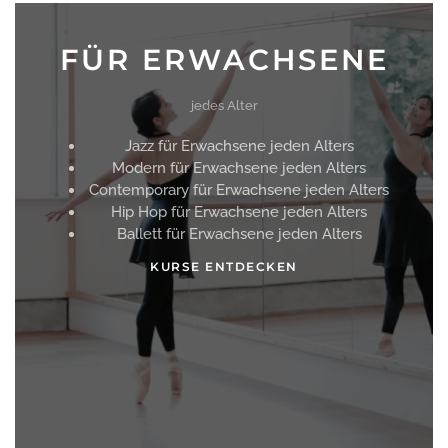
FÜR ERWACHSENE
jedes Alter
Jazz für Erwachsene jeden Alters
Modern für Erwachsene jeden Alters
Contemporary für Erwachsene jeden Alters
Hip Hop für Erwachsene jeden Alters
Ballett für Erwachsene jeden Alters
KURSE ENTDECKEN