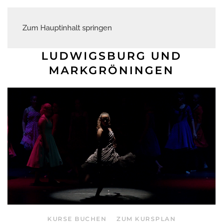
TANZSCHULE UND
Zum Hauptinhalt springen
BALLETTSCHULE IN
LUDWIGSBURG UND
MARKGRÖNINGEN
KURSE BUCHEN
ZUM KURSPLAN