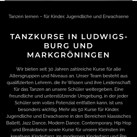
Tanzen lernen – für Kinder, Jugendliche und Erwachsene
TANZKURSE IN LUDWIGS­
BURG UND
MARKGRÖNINGEN
Wir bieten seit 30 Jahren zahlreiche Kurse für alle
Altersgruppen und Niveaus an. Unser Team besteht aus
qualifizierten Lehrern, die ihr Wissen und ihre Leidenschaft
für das Tanzen an unsere Schüler weitergeben. Eine
freundliche und unterstützende Umgebung, in der jeder
Schüler sein volles Potenzial entfalten kann, ist uns
besonders wichtig. Mehr als 50 Kurse für Kinder,
Jugendliche und Erwachsene in den Bereichen klassisches
Ballett, Jazz Dance, Modern Dance, Contemporary, Hip Hop
und Breakdance sowie Kurse für unsere Kleinsten im
kreativen Kindertanz, im modernen Kindertanz und Pre