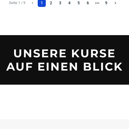
Seite 1 / 9
1
2
3
4
5
6
9
UNSERE KURSE
AUF EINEN BLICK